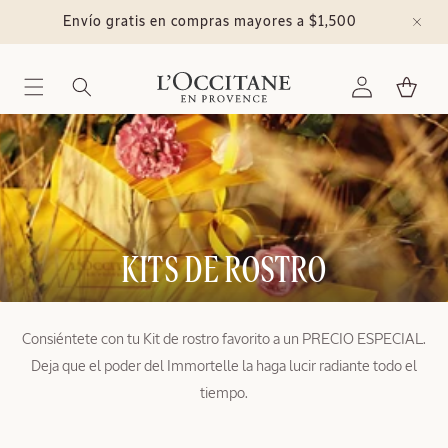
Ir
directamente
Envío gratis en compras mayores a $1,500
al contenido
Iniciar
Carrito
sesión
C
KITS DE ROSTRO
O
L
Consiéntete con tu Kit de rostro favorito a un PRECIO ESPECIAL.
Deja que el poder del Immortelle la haga lucir radiante todo el
E
tiempo.
C