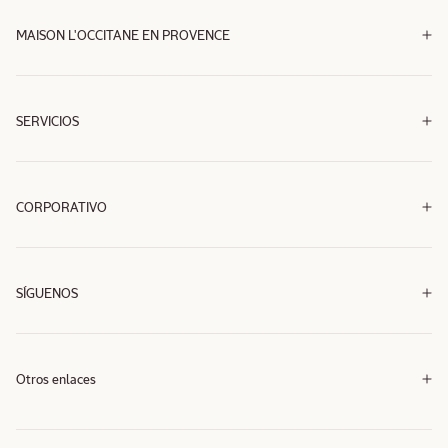
MAISON L'OCCITANE EN PROVENCE
SERVICIOS
CORPORATIVO
SÍGUENOS
Facebook
Instagram
TikTok
WhatsApp
Facebook
Instagram
TikTok
WhatsApp
Otros enlaces